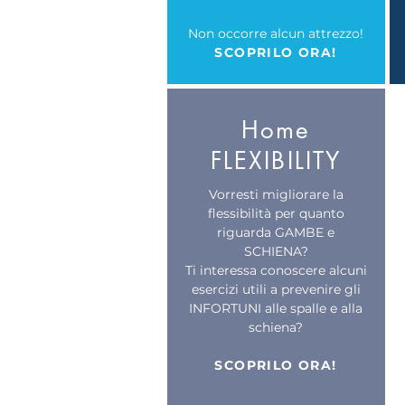
Non occorre alcun attrezzo!
SCOPRILO ORA!
Home
FLEXIBILITY
Vorresti migliorare la
flessibilità per quanto
riguarda GAMBE e
SCHIENA?
Ti interessa conoscere alcuni
esercizi utili a prevenire gli
INFORTUNI alle spalle e alla
schiena?
SCOPRILO ORA!