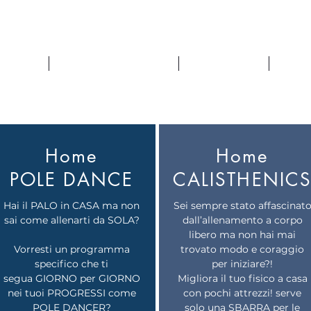
HOME
CALENDARIO CORSI
OSTEOPATIA
TRAI
Home
Home
POLE DANCE
CALISTHENIC
Hai il PALO in CASA ma non
Sei sempre stato affascinat
sai come allenarti da SOLA?
dall’allenamento a corpo
libero ma non hai mai
Vorresti un programma
trovato modo e coraggio
specifico che ti
per iniziare?!
segua GIORNO per GIORNO
Migliora il tuo fisico a casa
nei tuoi PROGRESSI come
con pochi attrezzi! serve
POLE DANCER
?
solo una SBARRA per le